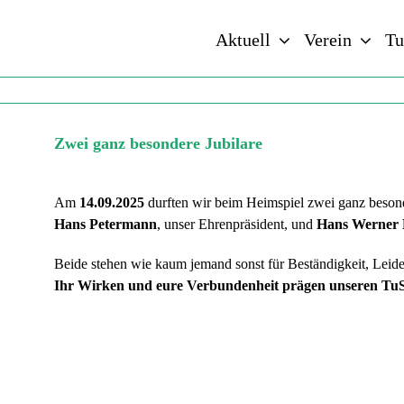
Zum
Inhalt
Aktuell
Verein
Tu
springen
Zwei ganz besondere Jubilare
Zwei ganz besondere Jubilare
Am
14.09.2025
durften wir beim Heimspiel zwei ganz besond
Hans Petermann
, unser Ehrenpräsident, und
Hans Werner 
Beide stehen wie kaum jemand sonst für Beständigkeit, Leide
Ihr Wirken und eure Verbundenheit prägen unseren TuS 