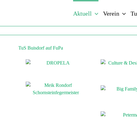
Zum
Inhalt
Aktuell
Verein
Tu
springen
Bezirksliga Tabelle (Fussball)
TuS Buisdorf auf FuPa