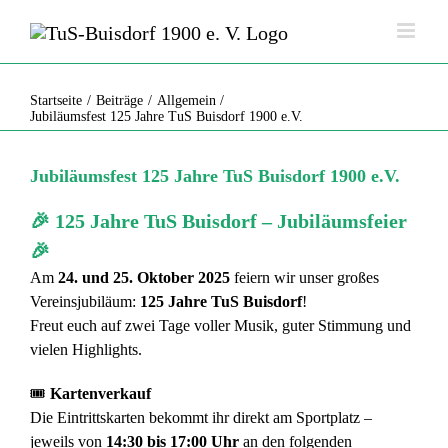
Zum
Inhalt
springen
Jubiläumsfest 125 Jahre TuS Buisdorf 1900 e.V.
Startseite
Beiträge
Allgemein
Jubiläumsfest 125 Jahre TuS Buisdorf 1900 e.V.
Jubiläumsfest 125 Jahre TuS Buisdorf 1900 e.V.
🎉
125 Jahre TuS Buisdorf – Jubiläumsfeier
🎉
Am
24. und 25. Oktober 2025
feiern wir unser großes
Vereinsjubiläum:
125 Jahre TuS Buisdorf
!
Freut euch auf zwei Tage voller Musik, guter Stimmung und
vielen Highlights.
🎟️
Kartenverkauf
Die Eintrittskarten bekommt ihr direkt am Sportplatz –
jeweils von
14:30 bis 17:00 Uhr
an den folgenden