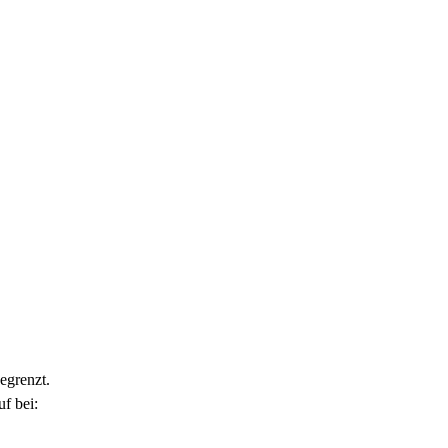
egrenzt.
f bei: